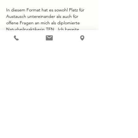
In diesem Format hat es sowohl Platz für 
Austausch untereinander als auch für 
offene Fragen an mich als diplomierte 
Naturheilpraktikerin TEN.  Ich bereite 
jeweils einen fachlichen Input vor und teile 
mein Wissen aus meiner Praxiserfahrung. 
Du wirst gehört, bestärkt und erhältst 
Ideen, wie du dich und deinen weiblichen 
Körper unterstützen kannst. 
Kosten
CHF 20.- – 40.-	
Du entscheidest, was du geben kannst und 
magst. 
Mehr anzeigen