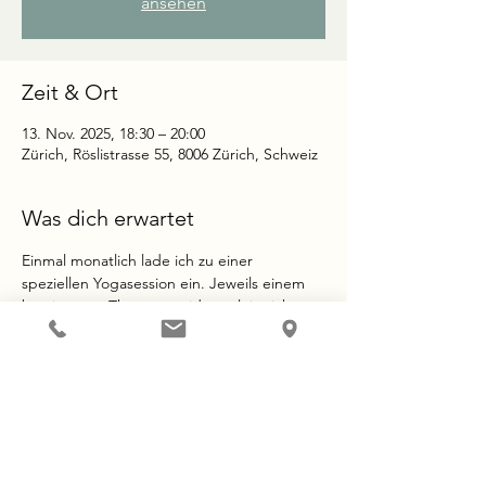
ansehen
Zeit & Ort
13. Nov. 2025, 18:30 – 20:00
Zürich, Röslistrasse 55, 8006 Zürich, Schweiz
Was dich erwartet
Einmal monatlich lade ich zu einer 
speziellen Yogasession ein. Jeweils einem 
bestimmten Thema gewidmet, leite ich 
dich mit sanften aber kraftvollen Übungen 
durch den Abend. Eingebettet in 
Meditationen, Visualisierungsübungen und 
Atemübungen bekommst du Raum, um bei 
dir anzukommen und deinen Körper und 
Geist zu stärken. 