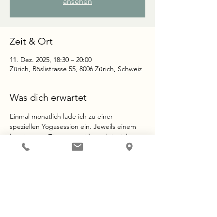
ansehen
Zeit & Ort
11. Dez. 2025, 18:30 – 20:00
Zürich, Röslistrasse 55, 8006 Zürich, Schweiz
Was dich erwartet
Einmal monatlich lade ich zu einer 
speziellen Yogasession ein. Jeweils einem 
bestimmten Thema gewidmet, leite ich 
dich mit sanften aber kraftvollen Übungen 
durch den Abend. Eingebettet in 
Meditationen, Visualisierungsübungen und 
Atemübungen bekommst du Raum, um bei 
dir anzukommen und deinen Körper und 
Geist zu stärken. 