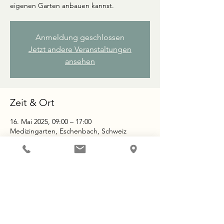
eigenen Garten anbauen kannst.
Anmeldung geschlossen
Jetzt andere Veranstaltungen
ansehen
Zeit & Ort
16. Mai 2025, 09:00 – 17:00
Medizingarten, Eschenbach, Schweiz
Was dich erwartet
Kursleitung: Yves Scherer
weitere Infos und Anmeldung: 
www.medizingarten.ch